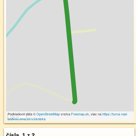
Podkladové dáta ©
OpenStreetMap
vrstva
Freemap.sk
, viac na
https://turna-nad-
100 m
bodvou.oma.sk/u/skolska
čísla, 1 z 2