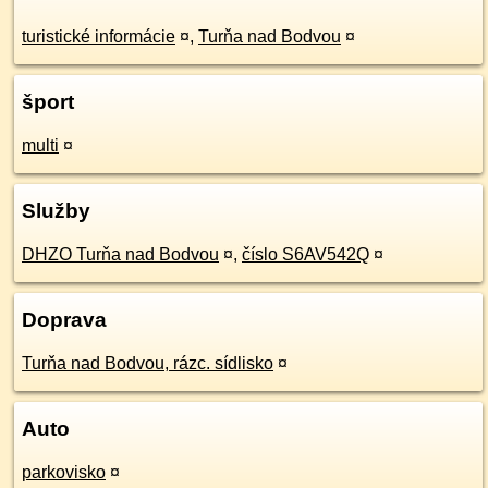
turistické informácie
¤
,
Turňa nad Bodvou
¤
šport
multi
¤
Služby
DHZO Turňa nad Bodvou
¤
,
číslo S6AV542Q
¤
Doprava
Turňa nad Bodvou, rázc. sídlisko
¤
Auto
parkovisko
¤