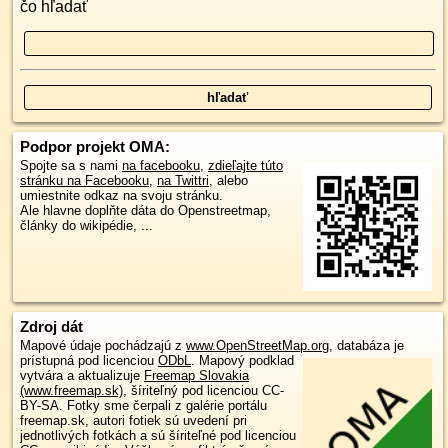
čo hľadať
Podpor projekt OMA:
Spojte sa s nami
na facebooku
,
zdieľajte túto
stránku na Facebooku
,
na Twittri
, alebo
umiestnite odkaz na svoju stránku.
Ale hlavne doplňte dáta do Openstreetmap,
články do wikipédie, ...
Zdroj dát
Mapové údaje pochádzajú z
www.OpenStreetMap.org
, databáza je
prístupná pod licenciou
ODbL
.
Mapový podklad
vytvára a aktualizuje
Freemap Slovakia
(www.freemap.sk)
, šíriteľný pod licenciou CC-
BY-SA. Fotky sme čerpali z galérie portálu
freemap.sk, autori fotiek sú uvedení pri
jednotlivých fotkách a sú šíriteľné pod licenciou