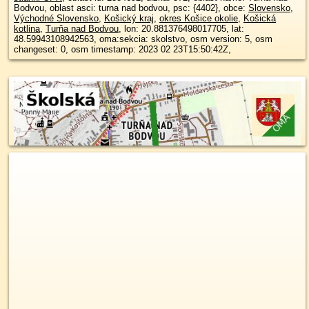
Bodvou, oblast asci: turna nad bodvou, psc: {4402}, obce:
Slovensko
,
Východné Slovensko
,
Košický kraj
,
okres Košice okolie
,
Košická
kotlina
,
Turňa nad Bodvou
, lon: 20.881376498017705, lat:
48.59943108942563, oma:sekcia: skolstvo, osm version: 5, osm
changeset: 0, osm timestamp: 2023 02 23T15:50:42Z,