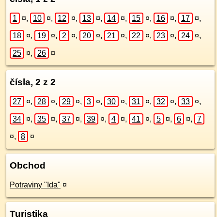
1
¤
,
10
¤
,
12
¤
,
13
¤
,
14
¤
,
15
¤
,
16
¤
,
17
¤
,
18
¤
,
19
¤
,
2
¤
,
20
¤
,
21
¤
,
22
¤
,
23
¤
,
24
¤
,
25
¤
,
26
¤
čísla, 2 z 2
27
¤
,
28
¤
,
29
¤
,
3
¤
,
30
¤
,
31
¤
,
32
¤
,
33
¤
,
34
¤
,
35
¤
,
37
¤
,
39
¤
,
4
¤
,
41
¤
,
5
¤
,
6
¤
,
7
¤
,
8
¤
Obchod
Potraviny "Ida"
¤
Turistika