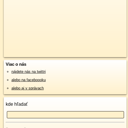
Viac o nás
nájdete nás na twittri
alebo na faceboooku
alebo aj v správach
kde hľadať