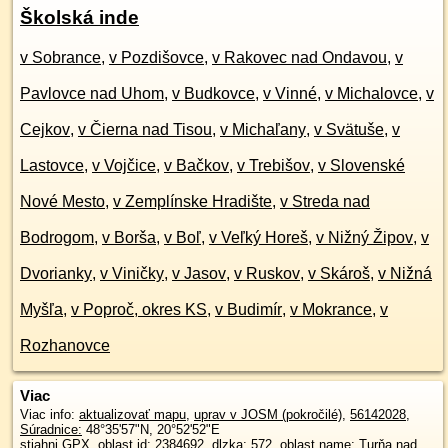
Školská inde
v Sobrance
,
v Pozdišovce
,
v Rakovec nad Ondavou
,
v
Pavlovce nad Uhom
,
v Budkovce
,
v Vinné
,
v Michalovce
,
v
Cejkov
,
v Čierna nad Tisou
,
v Michaľany
,
v Svätuše
,
v
Lastovce
,
v Vojčice
,
v Bačkov
,
v Trebišov
,
v Slovenské
Nové Mesto
,
v Zemplínske Hradište
,
v Streda nad
Bodrogom
,
v Borša
,
v Boľ
,
v Veľký Horeš
,
v Nižný Žipov
,
v
Dvorianky
,
v Viničky
,
v Jasov
,
v Ruskov
,
v Skároš
,
v Nižná
Myšľa
,
v Poproč, okres KS
,
v Budimír
,
v Mokrance
,
v
Rozhanovce
Viac
Viac info:
aktualizovať mapu
,
uprav v JOSM (pokročilé)
,
56142028
,
Súradnice:
48°35'57"N
,
20°52'52"E
stiahni GPX
, oblast id: 2384692, dlzka: 572, oblast name: Turňa nad